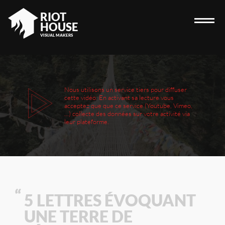
RIOT
HOUSE
VISUAL MAKERS
ACCUEIL
Nous utilisons un service tiers pour diffuser
cette vidéo. En activant sa lecture vous
RIOT HOUSE
acceptez que que ce service (Youtube, Vimeo,
...) collecte des données sur votre activité via
PROJETS
leur plateforme.
JOBS
BLOG
CONTACT
5 LETTRES ÉVOQUANT
UNE TERRE DE