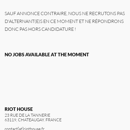
RIOT HOUSE LOC
KLEEK - PHOTOGRAPHERS
SAUF ANNONCE CONTRAIRE, NOUS NE RECRUTONS PAS
AGENCY
D'ALTERNANT(E)S EN CE MOMENT ET NE RÉPONDRONS
TIMELAPSE BY RIOT
DONC PAS HORS CANDIDATURE !
NO JOBS AVAILABLE AT THE MOMENT
FRANÇAIS
ENGLISH
RIOT HOUSE
23 RUE DE LA TANNERIE
63119, CHATEAUGAY. FRANCE
contact[at]riothouse.fr