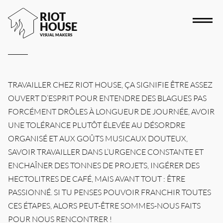
RIOT
HOUSE
VISUAL MAKERS
TRAVAILLER CHEZ RIOT HOUSE, ÇA SIGNIFIE ÊTRE ASSEZ
HOME
OUVERT D’ESPRIT POUR ENTENDRE DES BLAGUES PAS
RIOT HOUSE COMPANY
FORCÉMENT DRÔLES À LONGUEUR DE JOURNÉE, AVOIR
PROJECTS
UNE TOLÉRANCE PLUTÔT ÉLEVÉE AU DÉSORDRE
CAREERS
ORGANISÉ ET AUX GOÛTS MUSICAUX DOUTEUX,
DIARY
SAVOIR TRAVAILLER DANS L’URGENCE CONSTANTE ET
ENCHAÎNER DES TONNES DE PROJETS, INGÉRER DES
CONTACT
HECTOLITRES DE CAFÉ, MAIS AVANT TOUT : ÊTRE
PASSIONNÉ. SI TU PENSES POUVOIR FRANCHIR TOUTES
CES ÉTAPES, ALORS PEUT-ÊTRE SOMMES-NOUS FAITS
POUR NOUS RENCONTRER !