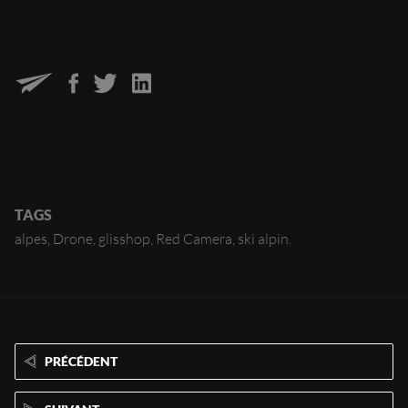
TAGS
alpes
Drone
glisshop
Red Camera
ski alpin
PRÉCÉDENT