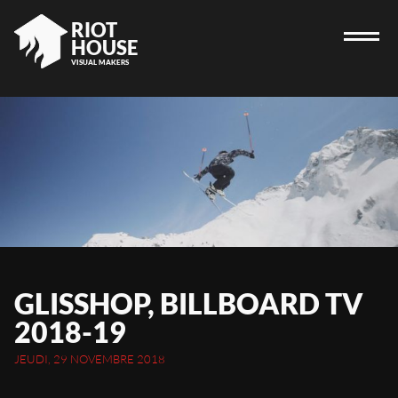
RIOT
HOUSE
VISUAL MAKERS
ACCUEIL
RIOT HOUSE
PROJETS
JOBS
BLOG
GLISSHOP, BILLBOARD TV
CONTACT
2018-19
JEUDI, 29 NOVEMBRE 2018